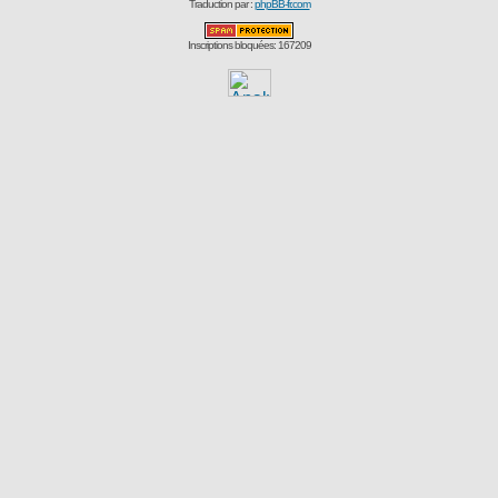
Traduction par :
phpBB-fr.com
Inscriptions bloquées: 167209