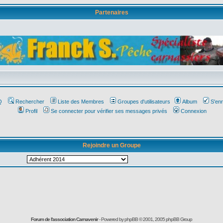
Partenaires
Affichez votre bannière ici
Q
Rechercher
Liste des Membres
Groupes d'utilisateurs
Album
S'enr
Profil
Se connecter pour vérifier ses messages privés
Connexion
Rejoindre un Groupe
Forum de l'association Carnavenir
- Powered by
phpBB
© 2001, 2005 phpBB Group