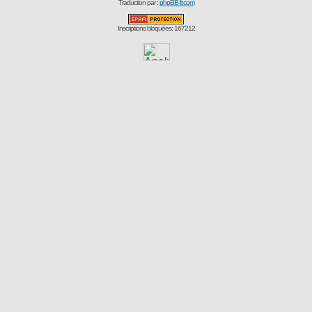
Traduction par :
phpBB-fr.com
Inscriptions bloquées: 167212