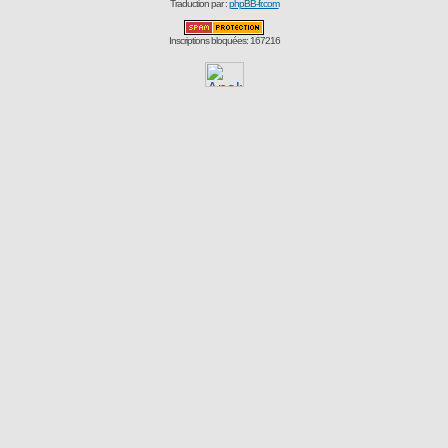
Traduction par :
phpBB-fr.com
Inscriptions bloquées: 167216