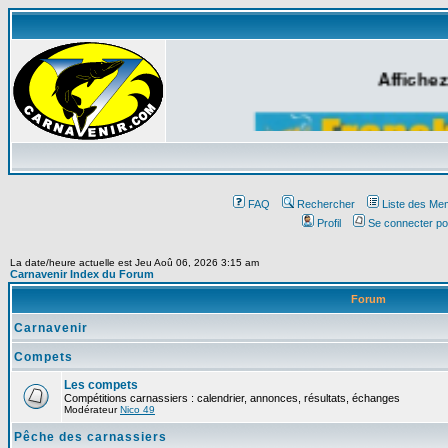
Affichez
FAQ
Rechercher
Liste des Me
Profil
Se connecter po
La date/heure actuelle est Jeu Aoû 06, 2026 3:15 am
Carnavenir Index du Forum
Forum
Carnavenir
Compets
Les compets
Compétitions carnassiers : calendrier, annonces, résultats, échanges
Modérateur
Nico 49
Pêche des carnassiers