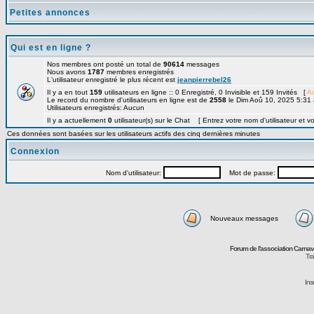
Petites annonces
Qui est en ligne ?
Nos membres ont posté un total de
90614
messages
Nous avons
1787
membres enregistrés
L'utilisateur enregistré le plus récent est
jeanpierrebel26
Il y a en tout
159
utilisateurs en ligne :: 0 Enregistré, 0 Invisible et 159 Invités [
Ad
Le record du nombre d'utilisateurs en ligne est de
2558
le Dim Aoû 10, 2025 5:31
Utilisateurs enregistrés: Aucun
Il y a actuellement
0
utilisateur(s) sur le Chat [ Entrez votre nom d'utilisateur et v
Ces données sont basées sur les utilisateurs actifs des cinq dernières minutes
Connexion
Nom d'utilisateur:
Mot de passe:
Nouveaux messages
Forum de l'association Carna
Tra
Ins