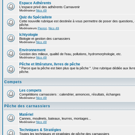
Espace Adhérents
L'espace privé des adhérents Carnavenir
Modérateur
Nico 49
Quiz du Spécialiste
Cette nouvelle rubrique est destinée à vous permettre de poser des questions, à
pêche.
Modérateurs
Pierrot
,
Nico 49
Ichtyologie
Biologie et gestion des carnassiers
Modérateur
Nico 49
Environnement
Gestion des milieux, qualité de l'eau, pollutions, hydromorphologie, etc.
Modérateur
Nico 49
Pêche et littérature, livres de pêche
" Parce que la pêche est bien plus que la pêche ". Une rubrique dédiée aux livre
pêche.
Compets
Les compets
Compétitions carnassiers : calendrier, annonces, résultats, échanges
Modérateur
Nico 49
Pêche des carnassiers
Matériel
Cannes, moulinets, bateaux, leurres, montages...
Modérateur
Nico 49
Techniques & Stratégies
Toutes les techniques et stratégies de pêche des carnassiers