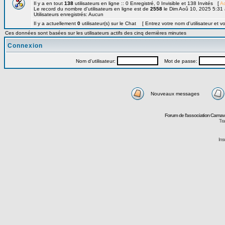
Il y a en tout
138
utilisateurs en ligne :: 0 Enregistré, 0 Invisible et 138 Invités [
Ad
Le record du nombre d'utilisateurs en ligne est de
2558
le Dim Aoû 10, 2025 5:31
Utilisateurs enregistrés: Aucun
Il y a actuellement
0
utilisateur(s) sur le Chat [ Entrez votre nom d'utilisateur et v
Ces données sont basées sur les utilisateurs actifs des cinq dernières minutes
Connexion
Nom d'utilisateur:
Mot de passe:
Nouveaux messages
Forum de l'association Carna
Tra
Ins