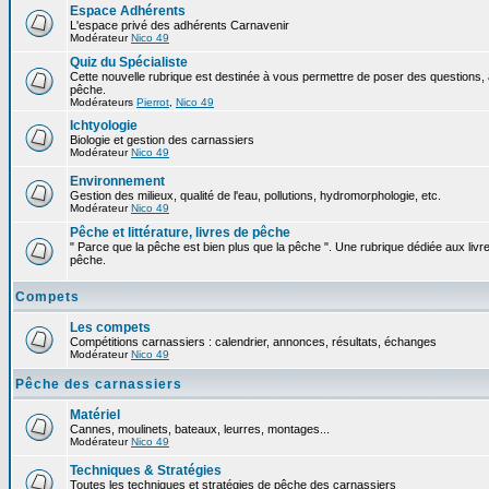
Espace Adhérents
L'espace privé des adhérents Carnavenir
Modérateur
Nico 49
Quiz du Spécialiste
Cette nouvelle rubrique est destinée à vous permettre de poser des questions, à
pêche.
Modérateurs
Pierrot
,
Nico 49
Ichtyologie
Biologie et gestion des carnassiers
Modérateur
Nico 49
Environnement
Gestion des milieux, qualité de l'eau, pollutions, hydromorphologie, etc.
Modérateur
Nico 49
Pêche et littérature, livres de pêche
" Parce que la pêche est bien plus que la pêche ". Une rubrique dédiée aux livre
pêche.
Compets
Les compets
Compétitions carnassiers : calendrier, annonces, résultats, échanges
Modérateur
Nico 49
Pêche des carnassiers
Matériel
Cannes, moulinets, bateaux, leurres, montages...
Modérateur
Nico 49
Techniques & Stratégies
Toutes les techniques et stratégies de pêche des carnassiers