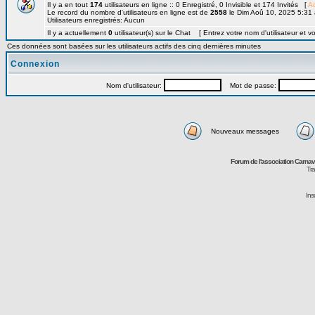
Il y a en tout
174
utilisateurs en ligne :: 0 Enregistré, 0 Invisible et 174 Invités [
Ad
Le record du nombre d'utilisateurs en ligne est de
2558
le Dim Aoû 10, 2025 5:31
Utilisateurs enregistrés: Aucun
Il y a actuellement
0
utilisateur(s) sur le Chat [ Entrez votre nom d'utilisateur et v
Ces données sont basées sur les utilisateurs actifs des cinq dernières minutes
Connexion
Nom d'utilisateur:
Mot de passe:
Nouveaux messages
Forum de l'association Carna
Tra
Ins