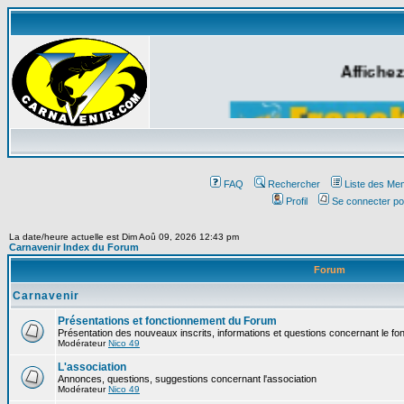
Affichez
FAQ
Rechercher
Liste des Me
Profil
Se connecter po
La date/heure actuelle est Dim Aoû 09, 2026 12:43 pm
Carnavenir Index du Forum
Forum
Carnavenir
Présentations et fonctionnement du Forum
Présentation des nouveaux inscrits, informations et questions concernant le f
Modérateur
Nico 49
L'association
Annonces, questions, suggestions concernant l'association
Modérateur
Nico 49