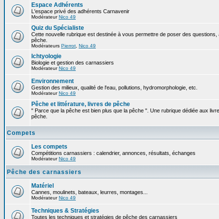
Espace Adhérents
L'espace privé des adhérents Carnavenir
Modérateur
Nico 49
Quiz du Spécialiste
Cette nouvelle rubrique est destinée à vous permettre de poser des questions, à
pêche.
Modérateurs
Pierrot
,
Nico 49
Ichtyologie
Biologie et gestion des carnassiers
Modérateur
Nico 49
Environnement
Gestion des milieux, qualité de l'eau, pollutions, hydromorphologie, etc.
Modérateur
Nico 49
Pêche et littérature, livres de pêche
" Parce que la pêche est bien plus que la pêche ". Une rubrique dédiée aux livre
pêche.
Compets
Les compets
Compétitions carnassiers : calendrier, annonces, résultats, échanges
Modérateur
Nico 49
Pêche des carnassiers
Matériel
Cannes, moulinets, bateaux, leurres, montages...
Modérateur
Nico 49
Techniques & Stratégies
Toutes les techniques et stratégies de pêche des carnassiers