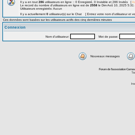
Il y a en tout
286
utilisateurs en ligne :: 0 Enregistré, 0 Invisible et 286 Invités [
Ad
Le record du nombre d'utilisateurs en ligne est de
2558
le Dim Aoû 10, 2025 5:31
Utilisateurs enregistrés: Aucun
Il y a actuellement
0
utilisateur(s) sur le Chat [ Entrez votre nom d'utilisateur et v
Ces données sont basées sur les utilisateurs actifs des cinq dernières minutes
Connexion
Nom d'utilisateur:
Mot de passe:
Nouveaux messages
Forum de l'association Carna
Tra
Ins