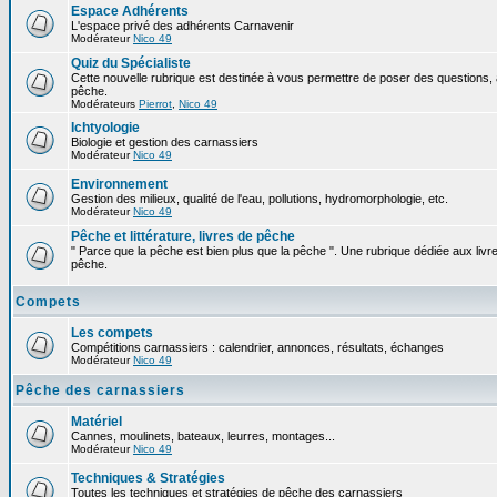
Espace Adhérents
L'espace privé des adhérents Carnavenir
Modérateur
Nico 49
Quiz du Spécialiste
Cette nouvelle rubrique est destinée à vous permettre de poser des questions, à
pêche.
Modérateurs
Pierrot
,
Nico 49
Ichtyologie
Biologie et gestion des carnassiers
Modérateur
Nico 49
Environnement
Gestion des milieux, qualité de l'eau, pollutions, hydromorphologie, etc.
Modérateur
Nico 49
Pêche et littérature, livres de pêche
" Parce que la pêche est bien plus que la pêche ". Une rubrique dédiée aux livre
pêche.
Compets
Les compets
Compétitions carnassiers : calendrier, annonces, résultats, échanges
Modérateur
Nico 49
Pêche des carnassiers
Matériel
Cannes, moulinets, bateaux, leurres, montages...
Modérateur
Nico 49
Techniques & Stratégies
Toutes les techniques et stratégies de pêche des carnassiers