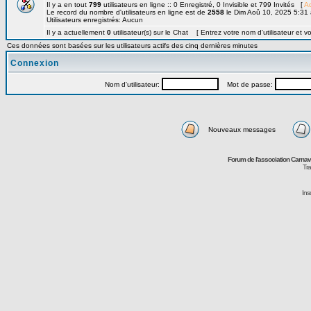
Il y a en tout
799
utilisateurs en ligne :: 0 Enregistré, 0 Invisible et 799 Invités [
Ad
Le record du nombre d'utilisateurs en ligne est de
2558
le Dim Aoû 10, 2025 5:31
Utilisateurs enregistrés: Aucun
Il y a actuellement
0
utilisateur(s) sur le Chat [ Entrez votre nom d'utilisateur et v
Ces données sont basées sur les utilisateurs actifs des cinq dernières minutes
Connexion
Nom d'utilisateur:
Mot de passe:
Nouveaux messages
Forum de l'association Carna
Tra
Ins