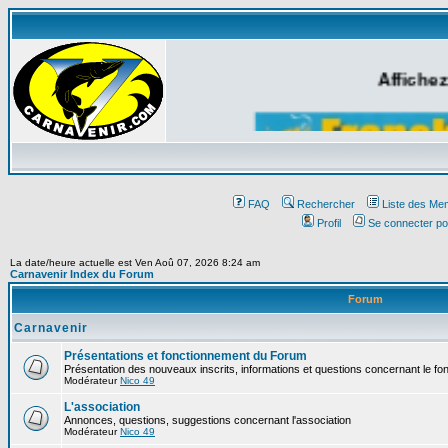
Affichez
FAQ
Rechercher
Liste des Me
Profil
Se connecter po
La date/heure actuelle est Ven Aoû 07, 2026 8:24 am
Carnavenir Index du Forum
Forum
Carnavenir
Présentations et fonctionnement du Forum
Présentation des nouveaux inscrits, informations et questions concernant le f
Modérateur
Nico 49
L'association
Annonces, questions, suggestions concernant l'association
Modérateur
Nico 49