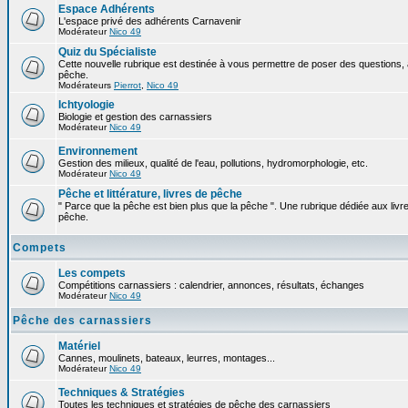
Espace Adhérents
L'espace privé des adhérents Carnavenir
Modérateur
Nico 49
Quiz du Spécialiste
Cette nouvelle rubrique est destinée à vous permettre de poser des questions, à
pêche.
Modérateurs
Pierrot
,
Nico 49
Ichtyologie
Biologie et gestion des carnassiers
Modérateur
Nico 49
Environnement
Gestion des milieux, qualité de l'eau, pollutions, hydromorphologie, etc.
Modérateur
Nico 49
Pêche et littérature, livres de pêche
" Parce que la pêche est bien plus que la pêche ". Une rubrique dédiée aux livre
pêche.
Compets
Les compets
Compétitions carnassiers : calendrier, annonces, résultats, échanges
Modérateur
Nico 49
Pêche des carnassiers
Matériel
Cannes, moulinets, bateaux, leurres, montages...
Modérateur
Nico 49
Techniques & Stratégies
Toutes les techniques et stratégies de pêche des carnassiers