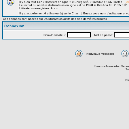
Il y a en tout
137
utilisateurs en ligne :: 0 Enregistré, 0 Invisible et 137 Invités [
Ad
Le record du nombre d'utilisateurs en ligne est de
2558
le Dim Aoû 10, 2025 5:31
Utilisateurs enregistrés: Aucun
Il y a actuellement
0
utilisateur(s) sur le Chat [ Entrez votre nom d'utilisateur et v
Ces données sont basées sur les utilisateurs actifs des cinq dernières minutes
Connexion
Nom d'utilisateur:
Mot de passe:
Nouveaux messages
Forum de l'association Carna
Tra
Ins