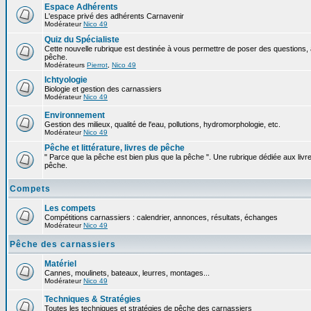
Espace Adhérents
L'espace privé des adhérents Carnavenir
Modérateur
Nico 49
Quiz du Spécialiste
Cette nouvelle rubrique est destinée à vous permettre de poser des questions, à
pêche.
Modérateurs
Pierrot
,
Nico 49
Ichtyologie
Biologie et gestion des carnassiers
Modérateur
Nico 49
Environnement
Gestion des milieux, qualité de l'eau, pollutions, hydromorphologie, etc.
Modérateur
Nico 49
Pêche et littérature, livres de pêche
" Parce que la pêche est bien plus que la pêche ". Une rubrique dédiée aux livre
pêche.
Compets
Les compets
Compétitions carnassiers : calendrier, annonces, résultats, échanges
Modérateur
Nico 49
Pêche des carnassiers
Matériel
Cannes, moulinets, bateaux, leurres, montages...
Modérateur
Nico 49
Techniques & Stratégies
Toutes les techniques et stratégies de pêche des carnassiers