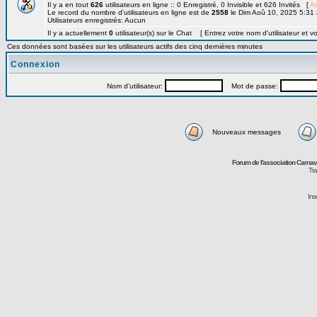
Il y a en tout
626
utilisateurs en ligne :: 0 Enregistré, 0 Invisible et 626 Invités [
Ad
Le record du nombre d'utilisateurs en ligne est de
2558
le Dim Aoû 10, 2025 5:31
Utilisateurs enregistrés: Aucun
Il y a actuellement
0
utilisateur(s) sur le Chat [ Entrez votre nom d'utilisateur et v
Ces données sont basées sur les utilisateurs actifs des cinq dernières minutes
Connexion
Nom d'utilisateur:
Mot de passe:
Nouveaux messages
Forum de l'association Carna
Tra
Ins