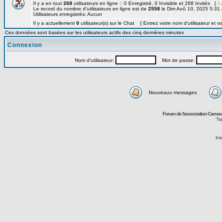
Il y a en tout
268
utilisateurs en ligne :: 0 Enregistré, 0 Invisible et 268 Invités [
Ad
Le record du nombre d'utilisateurs en ligne est de
2558
le Dim Aoû 10, 2025 5:31
Utilisateurs enregistrés: Aucun
Il y a actuellement
0
utilisateur(s) sur le Chat [ Entrez votre nom d'utilisateur et v
Ces données sont basées sur les utilisateurs actifs des cinq dernières minutes
Connexion
Nom d'utilisateur:
Mot de passe:
Nouveaux messages
Forum de l'association Carna
Tra
Ins