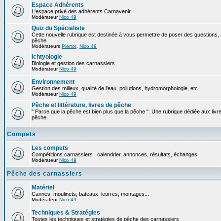
Espace Adhérents
L'espace privé des adhérents Carnavenir
Modérateur
Nico 49
Quiz du Spécialiste
Cette nouvelle rubrique est destinée à vous permettre de poser des questions, à
pêche.
Modérateurs
Pierrot
,
Nico 49
Ichtyologie
Biologie et gestion des carnassiers
Modérateur
Nico 49
Environnement
Gestion des milieux, qualité de l'eau, pollutions, hydromorphologie, etc.
Modérateur
Nico 49
Pêche et littérature, livres de pêche
" Parce que la pêche est bien plus que la pêche ". Une rubrique dédiée aux livre
pêche.
Compets
Les compets
Compétitions carnassiers : calendrier, annonces, résultats, échanges
Modérateur
Nico 49
Pêche des carnassiers
Matériel
Cannes, moulinets, bateaux, leurres, montages...
Modérateur
Nico 49
Techniques & Stratégies
Toutes les techniques et stratégies de pêche des carnassiers