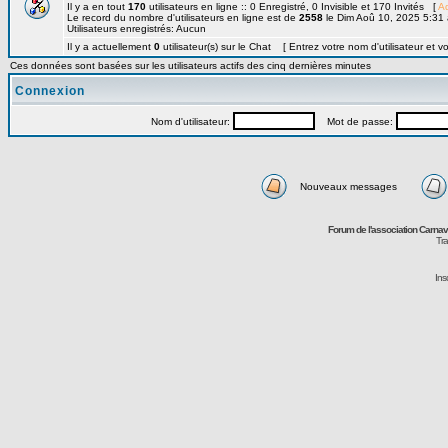
Il y a en tout
170
utilisateurs en ligne :: 0 Enregistré, 0 Invisible et 170 Invités [
Ad
Le record du nombre d'utilisateurs en ligne est de
2558
le Dim Aoû 10, 2025 5:31
Utilisateurs enregistrés: Aucun
Il y a actuellement
0
utilisateur(s) sur le Chat [ Entrez votre nom d'utilisateur et v
Ces données sont basées sur les utilisateurs actifs des cinq dernières minutes
Connexion
Nom d'utilisateur:
Mot de passe:
Nouveaux messages
Forum de l'association Carna
Tra
Ins