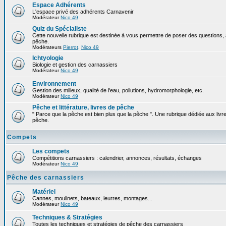
Espace Adhérents
L'espace privé des adhérents Carnavenir
Modérateur
Nico 49
Quiz du Spécialiste
Cette nouvelle rubrique est destinée à vous permettre de poser des questions, à
pêche.
Modérateurs
Pierrot
,
Nico 49
Ichtyologie
Biologie et gestion des carnassiers
Modérateur
Nico 49
Environnement
Gestion des milieux, qualité de l'eau, pollutions, hydromorphologie, etc.
Modérateur
Nico 49
Pêche et littérature, livres de pêche
" Parce que la pêche est bien plus que la pêche ". Une rubrique dédiée aux livre
pêche.
Compets
Les compets
Compétitions carnassiers : calendrier, annonces, résultats, échanges
Modérateur
Nico 49
Pêche des carnassiers
Matériel
Cannes, moulinets, bateaux, leurres, montages...
Modérateur
Nico 49
Techniques & Stratégies
Toutes les techniques et stratégies de pêche des carnassiers