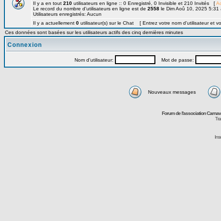
Il y a en tout
210
utilisateurs en ligne :: 0 Enregistré, 0 Invisible et 210 Invités [
Ad
Le record du nombre d'utilisateurs en ligne est de
2558
le Dim Aoû 10, 2025 5:31
Utilisateurs enregistrés: Aucun
Il y a actuellement
0
utilisateur(s) sur le Chat [ Entrez votre nom d'utilisateur et v
Ces données sont basées sur les utilisateurs actifs des cinq dernières minutes
Connexion
Nom d'utilisateur:
Mot de passe:
Nouveaux messages
Forum de l'association Carna
Tra
Ins