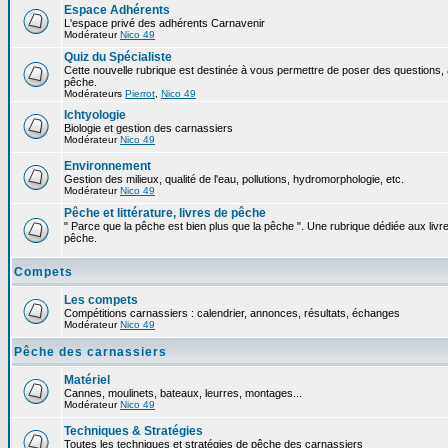
Espace Adhérents
L'espace privé des adhérents Carnavenir
Modérateur
Nico 49
Quiz du Spécialiste
Cette nouvelle rubrique est destinée à vous permettre de poser des questions, à
pêche.
Modérateurs
Pierrot
,
Nico 49
Ichtyologie
Biologie et gestion des carnassiers
Modérateur
Nico 49
Environnement
Gestion des milieux, qualité de l'eau, pollutions, hydromorphologie, etc.
Modérateur
Nico 49
Pêche et littérature, livres de pêche
" Parce que la pêche est bien plus que la pêche ". Une rubrique dédiée aux livre
pêche.
Compets
Les compets
Compétitions carnassiers : calendrier, annonces, résultats, échanges
Modérateur
Nico 49
Pêche des carnassiers
Matériel
Cannes, moulinets, bateaux, leurres, montages...
Modérateur
Nico 49
Techniques & Stratégies
Toutes les techniques et stratégies de pêche des carnassiers