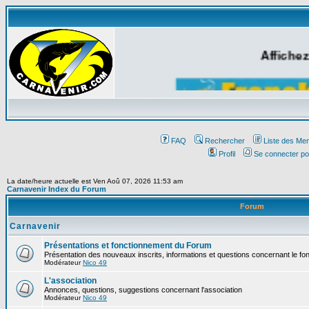
Affichez
FAQ
Rechercher
Liste des Me
Profil
Se connecter po
La date/heure actuelle est Ven Aoû 07, 2026 11:53 am
Carnavenir Index du Forum
Forum
Carnavenir
Présentations et fonctionnement du Forum
Présentation des nouveaux inscrits, informations et questions concernant le f
Modérateur
Nico 49
L'association
Annonces, questions, suggestions concernant l'association
Modérateur
Nico 49