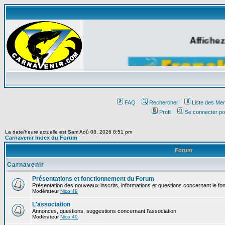
Affichez
FAQ
Rechercher
Liste des Me
Profil
Se connecter po
La date/heure actuelle est Sam Aoû 08, 2026 8:51 pm
Carnavenir Index du Forum
Forum
Carnavenir
Présentations et fonctionnement du Forum
Présentation des nouveaux inscrits, informations et questions concernant le f
Modérateur
Nico 49
L'association
Annonces, questions, suggestions concernant l'association
Modérateur
Nico 49