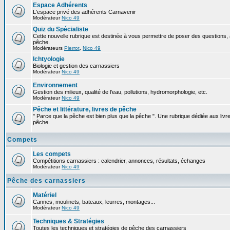
Espace Adhérents
L'espace privé des adhérents Carnavenir
Modérateur
Nico 49
Quiz du Spécialiste
Cette nouvelle rubrique est destinée à vous permettre de poser des questions, à
pêche.
Modérateurs
Pierrot
,
Nico 49
Ichtyologie
Biologie et gestion des carnassiers
Modérateur
Nico 49
Environnement
Gestion des milieux, qualité de l'eau, pollutions, hydromorphologie, etc.
Modérateur
Nico 49
Pêche et littérature, livres de pêche
" Parce que la pêche est bien plus que la pêche ". Une rubrique dédiée aux livre
pêche.
Compets
Les compets
Compétitions carnassiers : calendrier, annonces, résultats, échanges
Modérateur
Nico 49
Pêche des carnassiers
Matériel
Cannes, moulinets, bateaux, leurres, montages...
Modérateur
Nico 49
Techniques & Stratégies
Toutes les techniques et stratégies de pêche des carnassiers