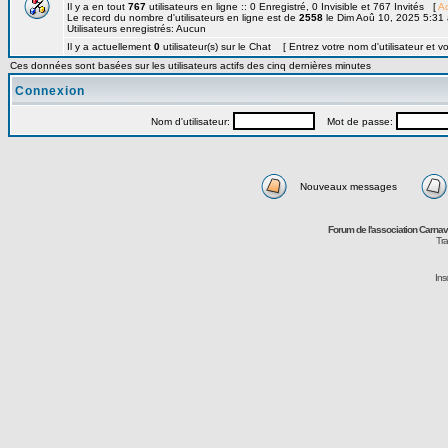
Il y a en tout
767
utilisateurs en ligne :: 0 Enregistré, 0 Invisible et 767 Invités [
Ad
Le record du nombre d'utilisateurs en ligne est de
2558
le Dim Aoû 10, 2025 5:31
Utilisateurs enregistrés: Aucun
Il y a actuellement
0
utilisateur(s) sur le Chat [ Entrez votre nom d'utilisateur et v
Ces données sont basées sur les utilisateurs actifs des cinq dernières minutes
Connexion
Nom d'utilisateur:
Mot de passe:
Nouveaux messages
Forum de l'association Carna
Tra
Ins