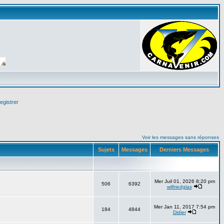
egistrer
Voir les messages sans réponses
Sujets
Messages
Derniers Messages
Mer Juil 01, 2026 8:20 pm
506
6392
wilfriedglas
Mer Jan 11, 2017 7:54 pm
184
4844
Didier