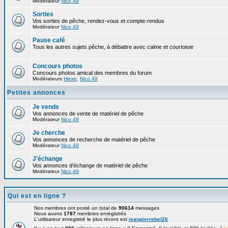
Modérateur
Nico 49
Sorties
Vos sorties de pêche, rendez-vous et compte-rendus
Modérateur
Nico 49
Pause café
Tous les autres sujets pêche, à débattre avec calme et courtoisie
Concours photos
Concours photos amical des membres du forum
Modérateurs
Hieire
,
Nico 49
Petites annonces
Je vends
Vos annonces de vente de matériel de pêche
Modérateur
Nico 49
Je cherche
Vos annonces de recherche de matériel de pêche
Modérateur
Nico 49
J'échange
Vos annonces d'échange de matériel de pêche
Modérateur
Nico 49
Qui est en ligne ?
Nos membres ont posté un total de
90614
messages
Nous avons
1787
membres enregistrés
L'utilisateur enregistré le plus récent est
jeanpierrebel26