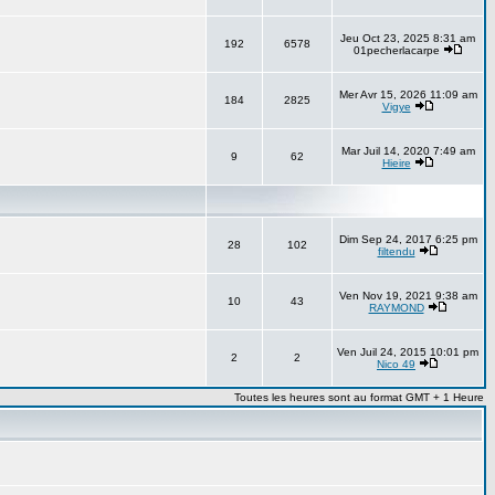
Jeu Oct 23, 2025 8:31 am
192
6578
01pecherlacarpe
Mer Avr 15, 2026 11:09 am
184
2825
Vigye
Mar Juil 14, 2020 7:49 am
9
62
Hieire
Dim Sep 24, 2017 6:25 pm
28
102
filtendu
Ven Nov 19, 2021 9:38 am
10
43
RAYMOND
Ven Juil 24, 2015 10:01 pm
2
2
Nico 49
Toutes les heures sont au format GMT + 1 Heure