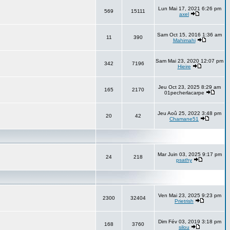
Lun Mai 17, 2021 6:26 pm
569
15111
axel
Sam Oct 15, 2016 1:36 am
11
390
Mahimahi
Sam Mai 23, 2020 12:07 pm
342
7196
Hieire
Jeu Oct 23, 2025 8:29 am
165
2170
01pecherlacarpe
Jeu Aoû 25, 2022 3:48 pm
20
42
Chamane51
Mar Juin 03, 2025 9:17 pm
24
218
psathy
Ven Mai 23, 2025 9:23 pm
2300
32404
Prietrish
Dim Fév 03, 2019 3:18 pm
168
3760
silou