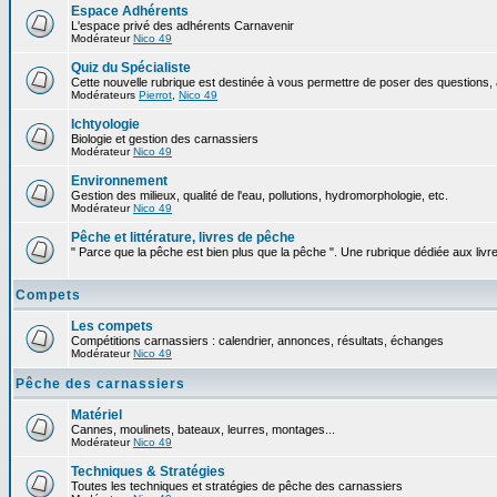
Espace Adhérents
L'espace privé des adhérents Carnavenir
Modérateur
Nico 49
Quiz du Spécialiste
Cette nouvelle rubrique est destinée à vous permettre de poser des questions, à
Modérateurs
Pierrot
,
Nico 49
Ichtyologie
Biologie et gestion des carnassiers
Modérateur
Nico 49
Environnement
Gestion des milieux, qualité de l'eau, pollutions, hydromorphologie, etc.
Modérateur
Nico 49
Pêche et littérature, livres de pêche
" Parce que la pêche est bien plus que la pêche ". Une rubrique dédiée aux livr
Compets
Les compets
Compétitions carnassiers : calendrier, annonces, résultats, échanges
Modérateur
Nico 49
Pêche des carnassiers
Matériel
Cannes, moulinets, bateaux, leurres, montages...
Modérateur
Nico 49
Techniques & Stratégies
Toutes les techniques et stratégies de pêche des carnassiers