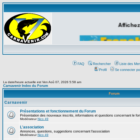
Affichez
FAQ
Rechercher
Liste des Me
Profil
Se connecter po
La date/heure actuelle est Ven Aoû 07, 2026 5:58 am
Carnavenir Index du Forum
Forum
Carnavenir
Présentations et fonctionnement du Forum
Présentation des nouveaux inscrits, informations et questions concernant le f
Modérateur
Nico 49
L'association
Annonces, questions, suggestions concernant l'association
Modérateur
Nico 49