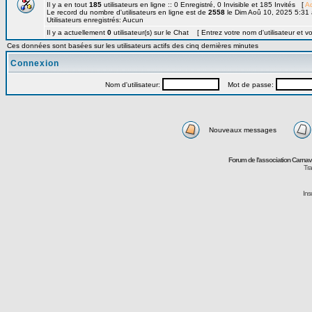
Il y a en tout
185
utilisateurs en ligne :: 0 Enregistré, 0 Invisible et 185 Invités [
Ad
Le record du nombre d'utilisateurs en ligne est de
2558
le Dim Aoû 10, 2025 5:31
Utilisateurs enregistrés: Aucun
Il y a actuellement
0
utilisateur(s) sur le Chat [ Entrez votre nom d'utilisateur et v
Ces données sont basées sur les utilisateurs actifs des cinq dernières minutes
Connexion
Nom d'utilisateur:
Mot de passe:
Nouveaux messages
Forum de l'association Carna
Tra
Ins