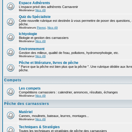
Espace Adhérents
L'espace privé des adhérents Carnavenir
Modérateur
Nico 49
Quiz du Spécialiste
Cette nouvelle rubrique est destinée à vous permettre de poser des questions, à
pêche.
Modérateurs
Pierrot
,
Nico 49
Ichtyologie
Biologie et gestion des carnassiers
Modérateur
Nico 49
Environnement
Gestion des milieux, qualité de l'eau, pollutions, hydromorphologie, etc.
Modérateur
Nico 49
Pêche et littérature, livres de pêche
" Parce que la pêche est bien plus que la pêche ". Une rubrique dédiée aux livre
pêche.
Compets
Les compets
Compétitions carnassiers : calendrier, annonces, résultats, échanges
Modérateur
Nico 49
Pêche des carnassiers
Matériel
Cannes, moulinets, bateaux, leurres, montages...
Modérateur
Nico 49
Techniques & Stratégies
Toutes les techniques et stratégies de pêche des carnassiers