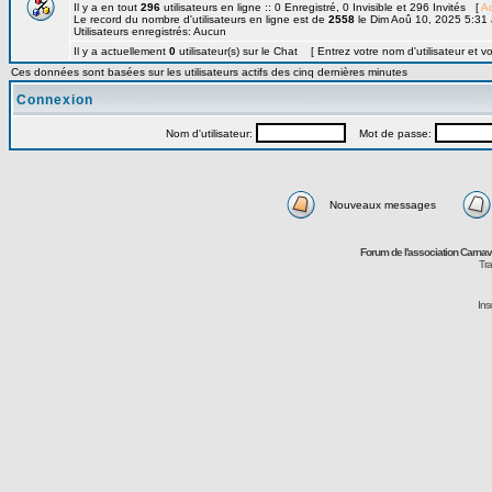
Il y a en tout
296
utilisateurs en ligne :: 0 Enregistré, 0 Invisible et 296 Invités [
Ad
Le record du nombre d'utilisateurs en ligne est de
2558
le Dim Aoû 10, 2025 5:31
Utilisateurs enregistrés: Aucun
Il y a actuellement
0
utilisateur(s) sur le Chat [ Entrez votre nom d'utilisateur et v
Ces données sont basées sur les utilisateurs actifs des cinq dernières minutes
Connexion
Nom d'utilisateur:
Mot de passe:
Nouveaux messages
Forum de l'association Carna
Tra
Ins