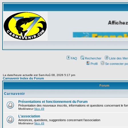
Affichez
FAQ
Rechercher
Liste des Me
Profil
Se connecter po
La date/heure actuelle est Sam Aoû 08, 2026 5:17 pm
Carnavenir Index du Forum
Forum
Carnavenir
Présentations et fonctionnement du Forum
Présentation des nouveaux inscrits, informations et questions concernant le f
Modérateur
Nico 49
L'association
Annonces, questions, suggestions concernant l'association
Modérateur
Nico 49