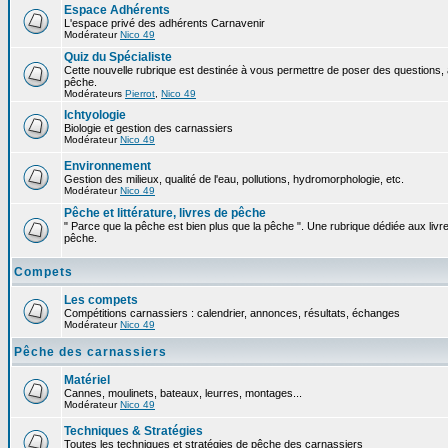
Espace Adhérents
L'espace privé des adhérents Carnavenir
Modérateur
Nico 49
Quiz du Spécialiste
Cette nouvelle rubrique est destinée à vous permettre de poser des questions, à
pêche.
Modérateurs
Pierrot
,
Nico 49
Ichtyologie
Biologie et gestion des carnassiers
Modérateur
Nico 49
Environnement
Gestion des milieux, qualité de l'eau, pollutions, hydromorphologie, etc.
Modérateur
Nico 49
Pêche et littérature, livres de pêche
" Parce que la pêche est bien plus que la pêche ". Une rubrique dédiée aux livre
pêche.
Compets
Les compets
Compétitions carnassiers : calendrier, annonces, résultats, échanges
Modérateur
Nico 49
Pêche des carnassiers
Matériel
Cannes, moulinets, bateaux, leurres, montages...
Modérateur
Nico 49
Techniques & Stratégies
Toutes les techniques et stratégies de pêche des carnassiers