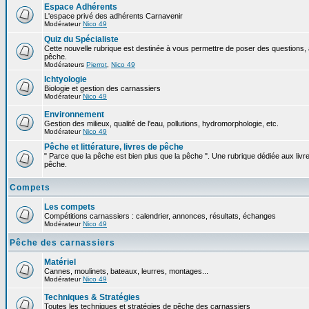
Espace Adhérents
L'espace privé des adhérents Carnavenir
Modérateur
Nico 49
Quiz du Spécialiste
Cette nouvelle rubrique est destinée à vous permettre de poser des questions, à
pêche.
Modérateurs
Pierrot
,
Nico 49
Ichtyologie
Biologie et gestion des carnassiers
Modérateur
Nico 49
Environnement
Gestion des milieux, qualité de l'eau, pollutions, hydromorphologie, etc.
Modérateur
Nico 49
Pêche et littérature, livres de pêche
" Parce que la pêche est bien plus que la pêche ". Une rubrique dédiée aux livre
pêche.
Compets
Les compets
Compétitions carnassiers : calendrier, annonces, résultats, échanges
Modérateur
Nico 49
Pêche des carnassiers
Matériel
Cannes, moulinets, bateaux, leurres, montages...
Modérateur
Nico 49
Techniques & Stratégies
Toutes les techniques et stratégies de pêche des carnassiers