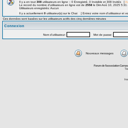
Il y a en tout
308
utilisateurs en ligne :: 0 Enregistré, 0 Invisible et 308 Invités [
Ad
Le record du nombre d'utilisateurs en ligne est de
2558
le Dim Aoû 10, 2025 5:31
Utilisateurs enregistrés: Aucun
Il y a actuellement
0
utilisateur(s) sur le Chat [ Entrez votre nom d'utilisateur et v
Ces données sont basées sur les utilisateurs actifs des cinq dernières minutes
Connexion
Nom d'utilisateur:
Mot de passe:
Nouveaux messages
Forum de l'association Carna
Tra
Ins