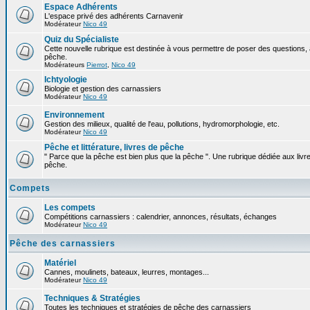
Espace Adhérents
L'espace privé des adhérents Carnavenir
Modérateur
Nico 49
Quiz du Spécialiste
Cette nouvelle rubrique est destinée à vous permettre de poser des questions, à
pêche.
Modérateurs
Pierrot
,
Nico 49
Ichtyologie
Biologie et gestion des carnassiers
Modérateur
Nico 49
Environnement
Gestion des milieux, qualité de l'eau, pollutions, hydromorphologie, etc.
Modérateur
Nico 49
Pêche et littérature, livres de pêche
" Parce que la pêche est bien plus que la pêche ". Une rubrique dédiée aux livre
pêche.
Compets
Les compets
Compétitions carnassiers : calendrier, annonces, résultats, échanges
Modérateur
Nico 49
Pêche des carnassiers
Matériel
Cannes, moulinets, bateaux, leurres, montages...
Modérateur
Nico 49
Techniques & Stratégies
Toutes les techniques et stratégies de pêche des carnassiers