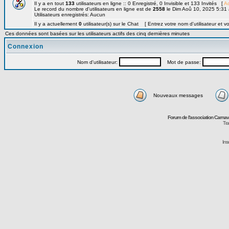
Il y a en tout
133
utilisateurs en ligne :: 0 Enregistré, 0 Invisible et 133 Invités [
Ad
Le record du nombre d'utilisateurs en ligne est de
2558
le Dim Aoû 10, 2025 5:31
Utilisateurs enregistrés: Aucun
Il y a actuellement
0
utilisateur(s) sur le Chat [ Entrez votre nom d'utilisateur et v
Ces données sont basées sur les utilisateurs actifs des cinq dernières minutes
Connexion
Nom d'utilisateur:
Mot de passe:
Nouveaux messages
Forum de l'association Carna
Tra
Ins