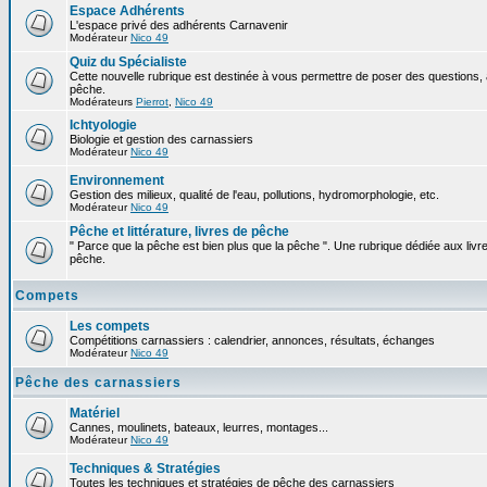
Espace Adhérents
L'espace privé des adhérents Carnavenir
Modérateur
Nico 49
Quiz du Spécialiste
Cette nouvelle rubrique est destinée à vous permettre de poser des questions, à
pêche.
Modérateurs
Pierrot
,
Nico 49
Ichtyologie
Biologie et gestion des carnassiers
Modérateur
Nico 49
Environnement
Gestion des milieux, qualité de l'eau, pollutions, hydromorphologie, etc.
Modérateur
Nico 49
Pêche et littérature, livres de pêche
" Parce que la pêche est bien plus que la pêche ". Une rubrique dédiée aux livre
pêche.
Compets
Les compets
Compétitions carnassiers : calendrier, annonces, résultats, échanges
Modérateur
Nico 49
Pêche des carnassiers
Matériel
Cannes, moulinets, bateaux, leurres, montages...
Modérateur
Nico 49
Techniques & Stratégies
Toutes les techniques et stratégies de pêche des carnassiers