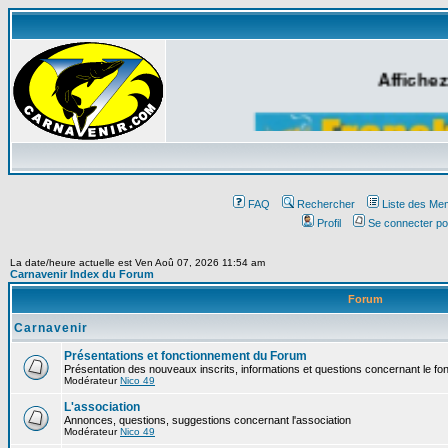
Affichez
FAQ
Rechercher
Liste des Me
Profil
Se connecter po
La date/heure actuelle est Ven Aoû 07, 2026 11:54 am
Carnavenir Index du Forum
Forum
Carnavenir
Présentations et fonctionnement du Forum
Présentation des nouveaux inscrits, informations et questions concernant le f
Modérateur
Nico 49
L'association
Annonces, questions, suggestions concernant l'association
Modérateur
Nico 49