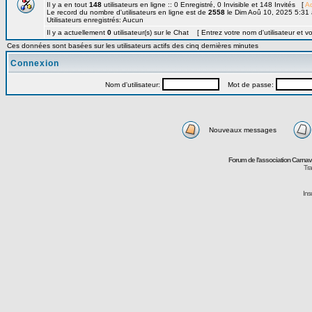
Il y a en tout
148
utilisateurs en ligne :: 0 Enregistré, 0 Invisible et 148 Invités [
Ad
Le record du nombre d'utilisateurs en ligne est de
2558
le Dim Aoû 10, 2025 5:31
Utilisateurs enregistrés: Aucun
Il y a actuellement
0
utilisateur(s) sur le Chat [ Entrez votre nom d'utilisateur et v
Ces données sont basées sur les utilisateurs actifs des cinq dernières minutes
Connexion
Nom d'utilisateur:
Mot de passe:
Nouveaux messages
Forum de l'association Carna
Tra
Ins