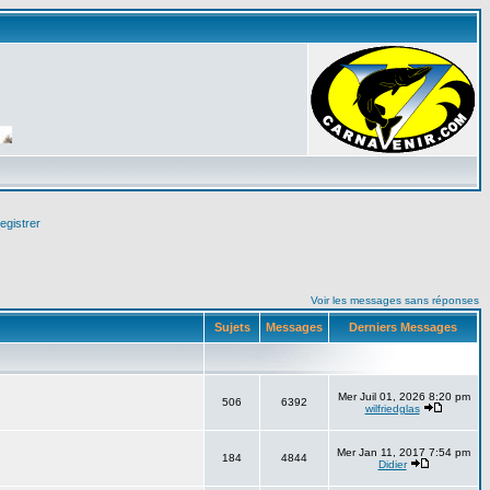
egistrer
Voir les messages sans réponses
Sujets
Messages
Derniers Messages
Mer Juil 01, 2026 8:20 pm
506
6392
wilfriedglas
Mer Jan 11, 2017 7:54 pm
184
4844
Didier