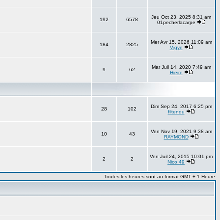
Jeu Oct 23, 2025 8:31 am
192
6578
01pecherlacarpe
Mer Avr 15, 2026 11:09 am
184
2825
Vigye
Mar Juil 14, 2020 7:49 am
9
62
Hieire
Dim Sep 24, 2017 6:25 pm
28
102
filtendu
Ven Nov 19, 2021 9:38 am
10
43
RAYMOND
Ven Juil 24, 2015 10:01 pm
2
2
Nico 49
Toutes les heures sont au format GMT + 1 Heure