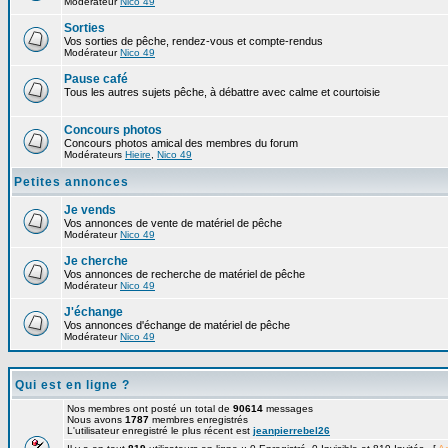
Modérateur
Nico 49
Sorties
Vos sorties de pêche, rendez-vous et compte-rendus
Modérateur
Nico 49
Pause café
Tous les autres sujets pêche, à débattre avec calme et courtoisie
Concours photos
Concours photos amical des membres du forum
Modérateurs
Hieire
,
Nico 49
Petites annonces
Je vends
Vos annonces de vente de matériel de pêche
Modérateur
Nico 49
Je cherche
Vos annonces de recherche de matériel de pêche
Modérateur
Nico 49
J'échange
Vos annonces d'échange de matériel de pêche
Modérateur
Nico 49
Qui est en ligne ?
Nos membres ont posté un total de
90614
messages
Nous avons
1787
membres enregistrés
L'utilisateur enregistré le plus récent est
jeanpierrebel26