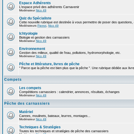
Espace Adhérents
L'espace privé des adhérents Carnavenir
Modérateur
Nico 49
Quiz du Spécialiste
Cette nouvelle rubrique est destinée à vous permettre de poser des questions, à
Modérateurs
Pierrot
,
Nico 49
Ichtyologie
Biologie et gestion des carnassiers
Modérateur
Nico 49
Environnement
Gestion des milieux, qualité de l'eau, pollutions, hydromorphologie, etc.
Modérateur
Nico 49
Pêche et littérature, livres de pêche
" Parce que la pêche est bien plus que la pêche ". Une rubrique dédiée aux livr
Compets
Les compets
Compétitions carnassiers : calendrier, annonces, résultats, échanges
Modérateur
Nico 49
Pêche des carnassiers
Matériel
Cannes, moulinets, bateaux, leurres, montages...
Modérateur
Nico 49
Techniques & Stratégies
Toutes les techniques et stratégies de pêche des carnassiers