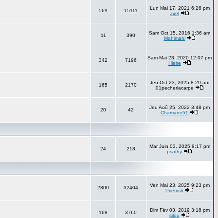
Lun Mai 17, 2021 6:26 pm
569
15111
axel
Sam Oct 15, 2016 1:36 am
11
390
Mahimahi
Sam Mai 23, 2020 12:07 pm
342
7196
Hieire
Jeu Oct 23, 2025 8:29 am
165
2170
01pecherlacarpe
Jeu Aoû 25, 2022 3:48 pm
20
42
Chamane51
Mar Juin 03, 2025 9:17 pm
24
218
psathy
Ven Mai 23, 2025 9:23 pm
2300
32404
Prietrish
Dim Fév 03, 2019 3:18 pm
168
3760
silou