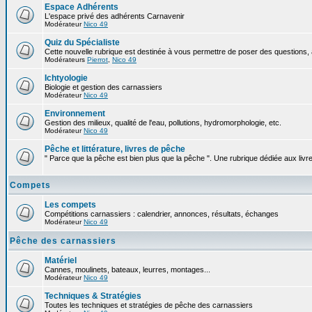
Espace Adhérents
L'espace privé des adhérents Carnavenir
Modérateur
Nico 49
Quiz du Spécialiste
Cette nouvelle rubrique est destinée à vous permettre de poser des questions, à
Modérateurs
Pierrot
,
Nico 49
Ichtyologie
Biologie et gestion des carnassiers
Modérateur
Nico 49
Environnement
Gestion des milieux, qualité de l'eau, pollutions, hydromorphologie, etc.
Modérateur
Nico 49
Pêche et littérature, livres de pêche
" Parce que la pêche est bien plus que la pêche ". Une rubrique dédiée aux livr
Compets
Les compets
Compétitions carnassiers : calendrier, annonces, résultats, échanges
Modérateur
Nico 49
Pêche des carnassiers
Matériel
Cannes, moulinets, bateaux, leurres, montages...
Modérateur
Nico 49
Techniques & Stratégies
Toutes les techniques et stratégies de pêche des carnassiers