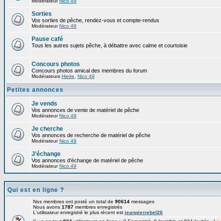
Modérateur
Nico 49
Sorties
Vos sorties de pêche, rendez-vous et compte-rendus
Modérateur
Nico 49
Pause café
Tous les autres sujets pêche, à débattre avec calme et courtoisie
Concours photos
Concours photos amical des membres du forum
Modérateurs
Hieire
,
Nico 49
Petites annonces
Je vends
Vos annonces de vente de matériel de pêche
Modérateur
Nico 49
Je cherche
Vos annonces de recherche de matériel de pêche
Modérateur
Nico 49
J'échange
Vos annonces d'échange de matériel de pêche
Modérateur
Nico 49
Qui est en ligne ?
Nos membres ont posté un total de
90614
messages
Nous avons
1787
membres enregistrés
L'utilisateur enregistré le plus récent est
jeanpierrebel26