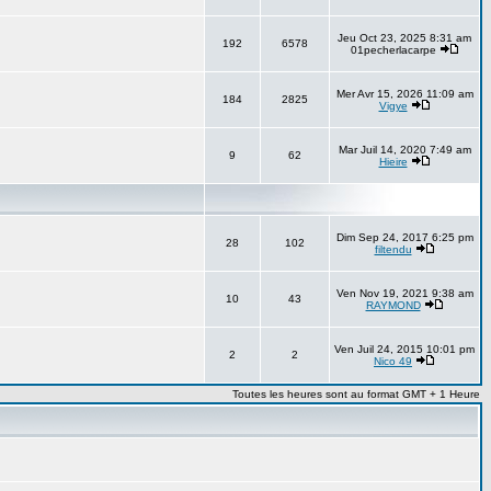
Jeu Oct 23, 2025 8:31 am
192
6578
01pecherlacarpe
Mer Avr 15, 2026 11:09 am
184
2825
Vigye
Mar Juil 14, 2020 7:49 am
9
62
Hieire
Dim Sep 24, 2017 6:25 pm
28
102
filtendu
Ven Nov 19, 2021 9:38 am
10
43
RAYMOND
Ven Juil 24, 2015 10:01 pm
2
2
Nico 49
Toutes les heures sont au format GMT + 1 Heure