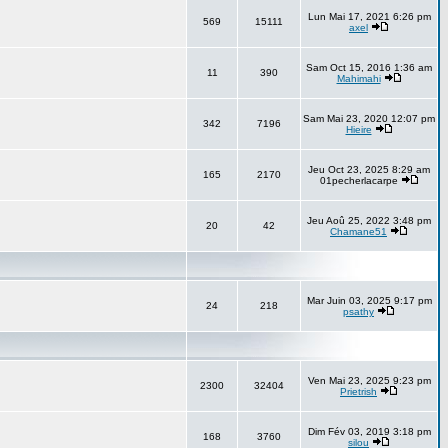
Lun Mai 17, 2021 6:26 pm
569
15111
axel
Sam Oct 15, 2016 1:36 am
11
390
Mahimahi
Sam Mai 23, 2020 12:07 pm
342
7196
Hieire
Jeu Oct 23, 2025 8:29 am
165
2170
01pecherlacarpe
Jeu Aoû 25, 2022 3:48 pm
20
42
Chamane51
Mar Juin 03, 2025 9:17 pm
24
218
psathy
Ven Mai 23, 2025 9:23 pm
2300
32404
Prietrish
Dim Fév 03, 2019 3:18 pm
168
3760
silou