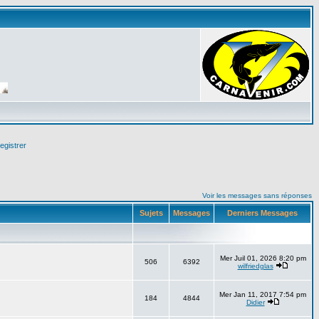
egistrer
Voir les messages sans réponses
Sujets
Messages
Derniers Messages
Mer Juil 01, 2026 8:20 pm
506
6392
wilfriedglas
Mer Jan 11, 2017 7:54 pm
184
4844
Didier