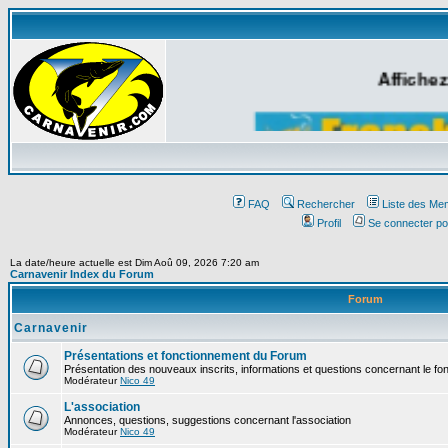
Affichez
FAQ
Rechercher
Liste des Me
Profil
Se connecter po
La date/heure actuelle est Dim Aoû 09, 2026 7:20 am
Carnavenir Index du Forum
Forum
Carnavenir
Présentations et fonctionnement du Forum
Présentation des nouveaux inscrits, informations et questions concernant le f
Modérateur
Nico 49
L'association
Annonces, questions, suggestions concernant l'association
Modérateur
Nico 49