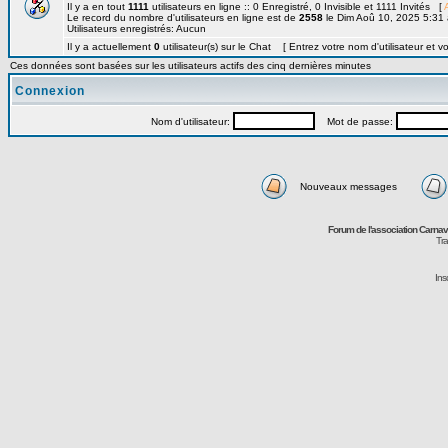
Il y a en tout
1111
utilisateurs en ligne :: 0 Enregistré, 0 Invisible et 1111 Invités [
Le record du nombre d'utilisateurs en ligne est de
2558
le Dim Aoû 10, 2025 5:31
Utilisateurs enregistrés: Aucun
Il y a actuellement
0
utilisateur(s) sur le Chat [ Entrez votre nom d'utilisateur et v
Ces données sont basées sur les utilisateurs actifs des cinq dernières minutes
Connexion
Nom d'utilisateur:
Mot de passe:
Nouveaux messages
Forum de l'association Carna
Tra
Ins