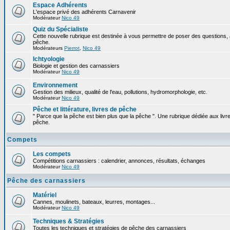
Espace Adhérents
L'espace privé des adhérents Carnavenir
Modérateur
Nico 49
Quiz du Spécialiste
Cette nouvelle rubrique est destinée à vous permettre de poser des questions, à
pêche.
Modérateurs
Pierrot
,
Nico 49
Ichtyologie
Biologie et gestion des carnassiers
Modérateur
Nico 49
Environnement
Gestion des milieux, qualité de l'eau, pollutions, hydromorphologie, etc.
Modérateur
Nico 49
Pêche et littérature, livres de pêche
" Parce que la pêche est bien plus que la pêche ". Une rubrique dédiée aux livre
pêche.
Compets
Les compets
Compétitions carnassiers : calendrier, annonces, résultats, échanges
Modérateur
Nico 49
Pêche des carnassiers
Matériel
Cannes, moulinets, bateaux, leurres, montages...
Modérateur
Nico 49
Techniques & Stratégies
Toutes les techniques et stratégies de pêche des carnassiers