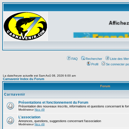
Affichez
FAQ
Rechercher
Liste des Me
Profil
Se connecter po
La date/heure actuelle est Sam Aoû 08, 2026 6:00 am
Carnavenir Index du Forum
Forum
Carnavenir
Présentations et fonctionnement du Forum
Présentation des nouveaux inscrits, informations et questions concernant le f
Modérateur
Nico 49
L'association
Annonces, questions, suggestions concernant l'association
Modérateur
Nico 49