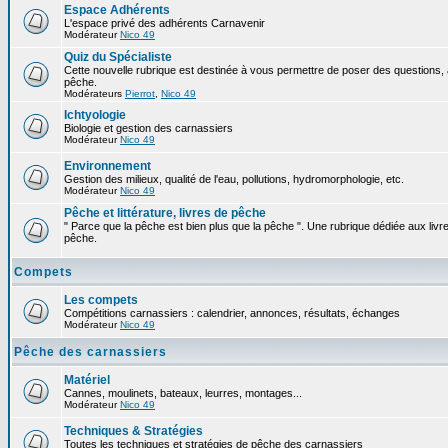
Espace Adhérents
L'espace privé des adhérents Carnavenir
Modérateur
Nico 49
Quiz du Spécialiste
Cette nouvelle rubrique est destinée à vous permettre de poser des questions, à
pêche.
Modérateurs
Pierrot
,
Nico 49
Ichtyologie
Biologie et gestion des carnassiers
Modérateur
Nico 49
Environnement
Gestion des milieux, qualité de l'eau, pollutions, hydromorphologie, etc.
Modérateur
Nico 49
Pêche et littérature, livres de pêche
" Parce que la pêche est bien plus que la pêche ". Une rubrique dédiée aux livre
pêche.
Compets
Les compets
Compétitions carnassiers : calendrier, annonces, résultats, échanges
Modérateur
Nico 49
Pêche des carnassiers
Matériel
Cannes, moulinets, bateaux, leurres, montages...
Modérateur
Nico 49
Techniques & Stratégies
Toutes les techniques et stratégies de pêche des carnassiers