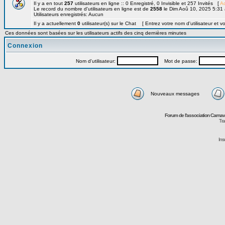
Il y a en tout
257
utilisateurs en ligne :: 0 Enregistré, 0 Invisible et 257 Invités [
Ad
Le record du nombre d'utilisateurs en ligne est de
2558
le Dim Aoû 10, 2025 5:31
Utilisateurs enregistrés: Aucun
Il y a actuellement
0
utilisateur(s) sur le Chat [ Entrez votre nom d'utilisateur et v
Ces données sont basées sur les utilisateurs actifs des cinq dernières minutes
Connexion
Nom d'utilisateur:
Mot de passe:
Nouveaux messages
Forum de l'association Carna
Tra
Ins