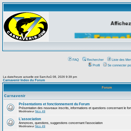
Affichez
FAQ
Rechercher
Liste des Me
Profil
Se connecter po
La date/heure actuelle est Sam Aoû 08, 2026 9:39 pm
Carnavenir Index du Forum
Forum
Carnavenir
Présentations et fonctionnement du Forum
Présentation des nouveaux inscrits, informations et questions concernant le f
Modérateur
Nico 49
L'association
Annonces, questions, suggestions concernant l'association
Modérateur
Nico 49