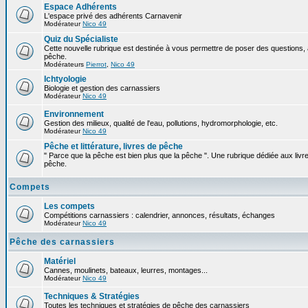
Espace Adhérents
L'espace privé des adhérents Carnavenir
Modérateur
Nico 49
Quiz du Spécialiste
Cette nouvelle rubrique est destinée à vous permettre de poser des questions, à
pêche.
Modérateurs
Pierrot
,
Nico 49
Ichtyologie
Biologie et gestion des carnassiers
Modérateur
Nico 49
Environnement
Gestion des milieux, qualité de l'eau, pollutions, hydromorphologie, etc.
Modérateur
Nico 49
Pêche et littérature, livres de pêche
" Parce que la pêche est bien plus que la pêche ". Une rubrique dédiée aux livre
pêche.
Compets
Les compets
Compétitions carnassiers : calendrier, annonces, résultats, échanges
Modérateur
Nico 49
Pêche des carnassiers
Matériel
Cannes, moulinets, bateaux, leurres, montages...
Modérateur
Nico 49
Techniques & Stratégies
Toutes les techniques et stratégies de pêche des carnassiers