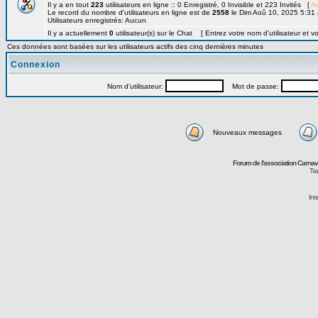
Il y a en tout
223
utilisateurs en ligne :: 0 Enregistré, 0 Invisible et 223 Invités [
Ad
Le record du nombre d'utilisateurs en ligne est de
2558
le Dim Aoû 10, 2025 5:31
Utilisateurs enregistrés: Aucun
Il y a actuellement
0
utilisateur(s) sur le Chat [ Entrez votre nom d'utilisateur et v
Ces données sont basées sur les utilisateurs actifs des cinq dernières minutes
Connexion
Nom d'utilisateur:
Mot de passe:
Nouveaux messages
Forum de l'association Carna
Tra
Ins