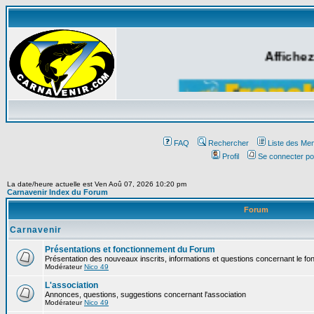
Affichez
FAQ
Rechercher
Liste des Me
Profil
Se connecter po
La date/heure actuelle est Ven Aoû 07, 2026 10:20 pm
Carnavenir Index du Forum
Forum
Carnavenir
Présentations et fonctionnement du Forum
Présentation des nouveaux inscrits, informations et questions concernant le f
Modérateur
Nico 49
L'association
Annonces, questions, suggestions concernant l'association
Modérateur
Nico 49