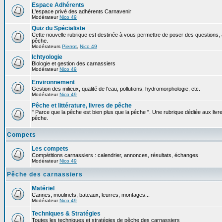
Espace Adhérents
L'espace privé des adhérents Carnavenir
Modérateur
Nico 49
Quiz du Spécialiste
Cette nouvelle rubrique est destinée à vous permettre de poser des questions, à
pêche.
Modérateurs
Pierrot
,
Nico 49
Ichtyologie
Biologie et gestion des carnassiers
Modérateur
Nico 49
Environnement
Gestion des milieux, qualité de l'eau, pollutions, hydromorphologie, etc.
Modérateur
Nico 49
Pêche et littérature, livres de pêche
" Parce que la pêche est bien plus que la pêche ". Une rubrique dédiée aux livre
pêche.
Compets
Les compets
Compétitions carnassiers : calendrier, annonces, résultats, échanges
Modérateur
Nico 49
Pêche des carnassiers
Matériel
Cannes, moulinets, bateaux, leurres, montages...
Modérateur
Nico 49
Techniques & Stratégies
Toutes les techniques et stratégies de pêche des carnassiers