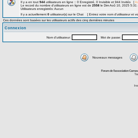
Il y a en tout
944
utilisateurs en ligne :: 0 Enregistré, 0 Invisible et 944 Invités [
Ad
Le record du nombre d'utilisateurs en ligne est de
2558
le Dim Aoû 10, 2025 5:31
Utilisateurs enregistrés: Aucun
Il y a actuellement
0
utilisateur(s) sur le Chat [ Entrez votre nom d'utilisateur et v
Ces données sont basées sur les utilisateurs actifs des cinq dernières minutes
Connexion
Nom d'utilisateur:
Mot de passe:
Nouveaux messages
Forum de l'association Carna
Tra
Ins