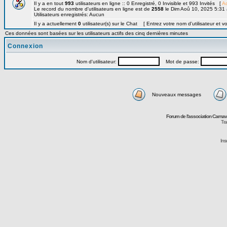
Il y a en tout
993
utilisateurs en ligne :: 0 Enregistré, 0 Invisible et 993 Invités [
Ad
Le record du nombre d'utilisateurs en ligne est de
2558
le Dim Aoû 10, 2025 5:31
Utilisateurs enregistrés: Aucun
Il y a actuellement
0
utilisateur(s) sur le Chat [ Entrez votre nom d'utilisateur et v
Ces données sont basées sur les utilisateurs actifs des cinq dernières minutes
Connexion
Nom d'utilisateur:
Mot de passe:
Nouveaux messages
Forum de l'association Carna
Tra
Ins