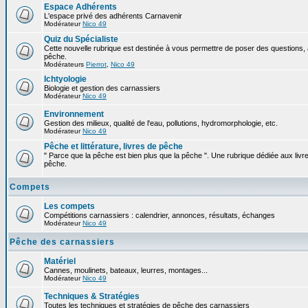
Espace Adhérents
L'espace privé des adhérents Carnavenir
Modérateur
Nico 49
Quiz du Spécialiste
Cette nouvelle rubrique est destinée à vous permettre de poser des questions, à
pêche.
Modérateurs
Pierrot
,
Nico 49
Ichtyologie
Biologie et gestion des carnassiers
Modérateur
Nico 49
Environnement
Gestion des milieux, qualité de l'eau, pollutions, hydromorphologie, etc.
Modérateur
Nico 49
Pêche et littérature, livres de pêche
" Parce que la pêche est bien plus que la pêche ". Une rubrique dédiée aux livre
pêche.
Compets
Les compets
Compétitions carnassiers : calendrier, annonces, résultats, échanges
Modérateur
Nico 49
Pêche des carnassiers
Matériel
Cannes, moulinets, bateaux, leurres, montages...
Modérateur
Nico 49
Techniques & Stratégies
Toutes les techniques et stratégies de pêche des carnassiers