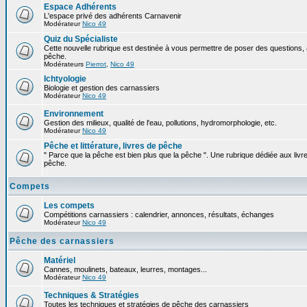
Espace Adhérents
L'espace privé des adhérents Carnavenir
Modérateur
Nico 49
Quiz du Spécialiste
Cette nouvelle rubrique est destinée à vous permettre de poser des questions, à
pêche.
Modérateurs
Pierrot
,
Nico 49
Ichtyologie
Biologie et gestion des carnassiers
Modérateur
Nico 49
Environnement
Gestion des milieux, qualité de l'eau, pollutions, hydromorphologie, etc.
Modérateur
Nico 49
Pêche et littérature, livres de pêche
" Parce que la pêche est bien plus que la pêche ". Une rubrique dédiée aux livre
pêche.
Compets
Les compets
Compétitions carnassiers : calendrier, annonces, résultats, échanges
Modérateur
Nico 49
Pêche des carnassiers
Matériel
Cannes, moulinets, bateaux, leurres, montages...
Modérateur
Nico 49
Techniques & Stratégies
Toutes les techniques et stratégies de pêche des carnassiers