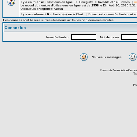
Il y a en tout
140
utilisateurs en ligne :: 0 Enregistré, 0 Invisible et 140 Invités [
Ad
Le record du nombre d'utilisateurs en ligne est de
2558
le Dim Aoû 10, 2025 5:31
Utilisateurs enregistrés: Aucun
Il y a actuellement
0
utilisateur(s) sur le Chat [ Entrez votre nom d'utilisateur et v
Ces données sont basées sur les utilisateurs actifs des cinq dernières minutes
Connexion
Nom d'utilisateur:
Mot de passe:
Nouveaux messages
Forum de l'association Carna
Tra
Ins