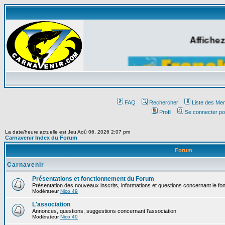
Affichez
FAQ
Rechercher
Liste des Me
Profil
Se connecter po
La date/heure actuelle est Jeu Aoû 06, 2026 2:07 pm
Carnavenir Index du Forum
Forum
Carnavenir
Présentations et fonctionnement du Forum
Présentation des nouveaux inscrits, informations et questions concernant le f
Modérateur
Nico 49
L'association
Annonces, questions, suggestions concernant l'association
Modérateur
Nico 49