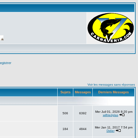
egistrer
Voir les messages sans réponses
Sujets
Messages
Derniers Messages
Mer Juil 01, 2026 8:20 pm
506
6392
wilfriedglas
Mer Jan 11, 2017 7:54 pm
184
4844
Didier