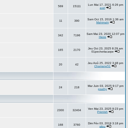
Lun Mai 17, 2021 6:26 pm
569
15111
axel
Sam Oct 15, 2016 1:36 am
11
390
Mahimahi
Sam Mai 23, 2020 12:07 pm
342
7196
Hieire
Jeu Oct 23, 2025 8:29 am
165
2170
01pecherlacarpe
Jeu Aoû 25, 2022 3:48 pm
20
42
Chamane51
Mar Juin 03, 2025 9:17 pm
24
218
psathy
Ven Mai 23, 2025 9:23 pm
2300
32404
Prietrish
Dim Fév 03, 2019 3:18 pm
168
3760
silou