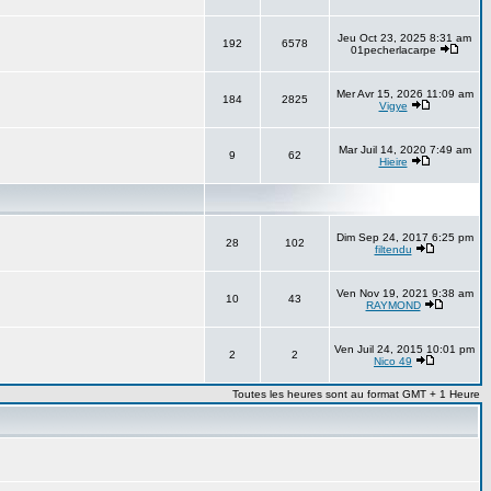
Jeu Oct 23, 2025 8:31 am
192
6578
01pecherlacarpe
Mer Avr 15, 2026 11:09 am
184
2825
Vigye
Mar Juil 14, 2020 7:49 am
9
62
Hieire
Dim Sep 24, 2017 6:25 pm
28
102
filtendu
Ven Nov 19, 2021 9:38 am
10
43
RAYMOND
Ven Juil 24, 2015 10:01 pm
2
2
Nico 49
Toutes les heures sont au format GMT + 1 Heure