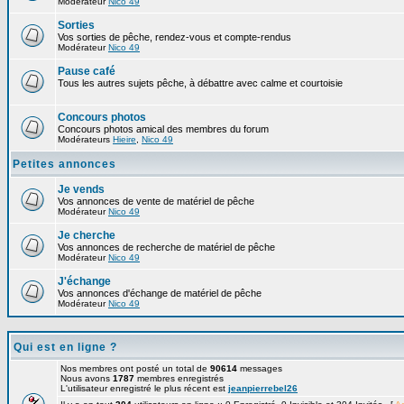
Modérateur
Nico 49
Sorties
Vos sorties de pêche, rendez-vous et compte-rendus
Modérateur
Nico 49
Pause café
Tous les autres sujets pêche, à débattre avec calme et courtoisie
Concours photos
Concours photos amical des membres du forum
Modérateurs
Hieire
,
Nico 49
Petites annonces
Je vends
Vos annonces de vente de matériel de pêche
Modérateur
Nico 49
Je cherche
Vos annonces de recherche de matériel de pêche
Modérateur
Nico 49
J'échange
Vos annonces d'échange de matériel de pêche
Modérateur
Nico 49
Qui est en ligne ?
Nos membres ont posté un total de
90614
messages
Nous avons
1787
membres enregistrés
L'utilisateur enregistré le plus récent est
jeanpierrebel26