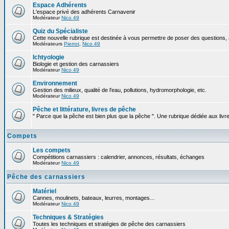
Espace Adhérents
L'espace privé des adhérents Carnavenir
Modérateur
Nico 49
Quiz du Spécialiste
Cette nouvelle rubrique est destinée à vous permettre de poser des questions, à
Modérateurs
Pierrot
,
Nico 49
Ichtyologie
Biologie et gestion des carnassiers
Modérateur
Nico 49
Environnement
Gestion des milieux, qualité de l'eau, pollutions, hydromorphologie, etc.
Modérateur
Nico 49
Pêche et littérature, livres de pêche
" Parce que la pêche est bien plus que la pêche ". Une rubrique dédiée aux livr
Compets
Les compets
Compétitions carnassiers : calendrier, annonces, résultats, échanges
Modérateur
Nico 49
Pêche des carnassiers
Matériel
Cannes, moulinets, bateaux, leurres, montages...
Modérateur
Nico 49
Techniques & Stratégies
Toutes les techniques et stratégies de pêche des carnassiers