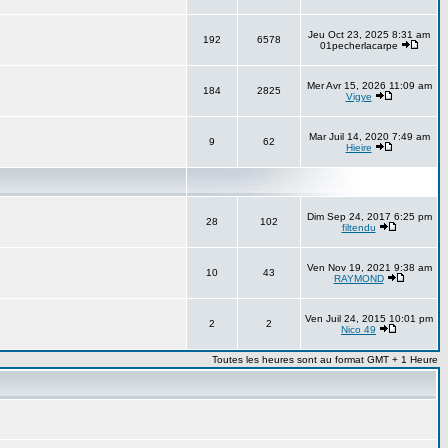
Jeu Oct 23, 2025 8:31 am
192
6578
01pecherlacarpe
Mer Avr 15, 2026 11:09 am
184
2825
Vigye
Mar Juil 14, 2020 7:49 am
9
62
Hieire
Dim Sep 24, 2017 6:25 pm
28
102
filtendu
Ven Nov 19, 2021 9:38 am
10
43
RAYMOND
Ven Juil 24, 2015 10:01 pm
2
2
Nico 49
Toutes les heures sont au format GMT + 1 Heure