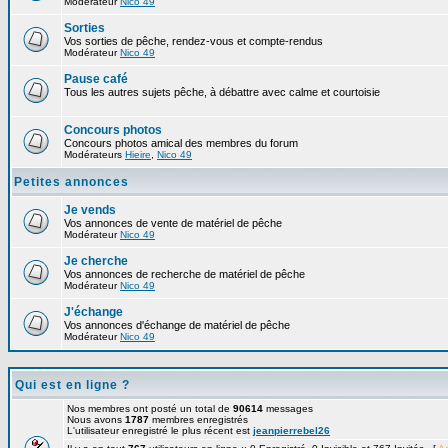
Modérateur
Nico 49
Sorties
Vos sorties de pêche, rendez-vous et compte-rendus
Modérateur
Nico 49
Pause café
Tous les autres sujets pêche, à débattre avec calme et courtoisie
Concours photos
Concours photos amical des membres du forum
Modérateurs
Hieire
,
Nico 49
Petites annonces
Je vends
Vos annonces de vente de matériel de pêche
Modérateur
Nico 49
Je cherche
Vos annonces de recherche de matériel de pêche
Modérateur
Nico 49
J'échange
Vos annonces d'échange de matériel de pêche
Modérateur
Nico 49
Qui est en ligne ?
Nos membres ont posté un total de
90614
messages
Nous avons
1787
membres enregistrés
L'utilisateur enregistré le plus récent est
jeanpierrebel26