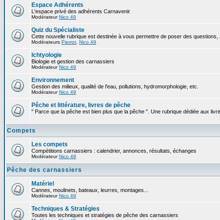
Espace Adhérents
L'espace privé des adhérents Carnavenir
Modérateur
Nico 49
Quiz du Spécialiste
Cette nouvelle rubrique est destinée à vous permettre de poser des questions, à
Modérateurs
Pierrot
,
Nico 49
Ichtyologie
Biologie et gestion des carnassiers
Modérateur
Nico 49
Environnement
Gestion des milieux, qualité de l'eau, pollutions, hydromorphologie, etc.
Modérateur
Nico 49
Pêche et littérature, livres de pêche
" Parce que la pêche est bien plus que la pêche ". Une rubrique dédiée aux livr
Compets
Les compets
Compétitions carnassiers : calendrier, annonces, résultats, échanges
Modérateur
Nico 49
Pêche des carnassiers
Matériel
Cannes, moulinets, bateaux, leurres, montages...
Modérateur
Nico 49
Techniques & Stratégies
Toutes les techniques et stratégies de pêche des carnassiers