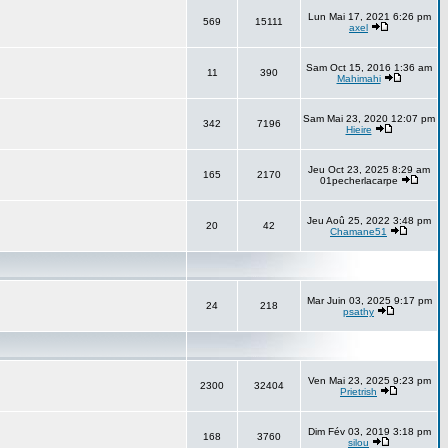
Lun Mai 17, 2021 6:26 pm
569
15111
axel
Sam Oct 15, 2016 1:36 am
11
390
Mahimahi
Sam Mai 23, 2020 12:07 pm
342
7196
Hieire
Jeu Oct 23, 2025 8:29 am
165
2170
01pecherlacarpe
Jeu Aoû 25, 2022 3:48 pm
20
42
Chamane51
Mar Juin 03, 2025 9:17 pm
24
218
psathy
Ven Mai 23, 2025 9:23 pm
2300
32404
Prietrish
Dim Fév 03, 2019 3:18 pm
168
3760
silou