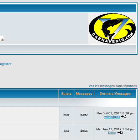
egistrer
Voir les messages sans réponses
Sujets
Messages
Derniers Messages
Mer Juil 01, 2026 8:20 pm
506
6392
wilfriedglas
Mer Jan 11, 2017 7:54 pm
184
4844
Didier