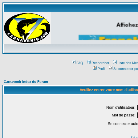
Affichez
FAQ
Rechercher
Liste des Me
Profil
Se connecter po
Carnavenir Index du Forum
Veuillez entrer votre nom d'utili
Nom d'utilisateur:
Mot de passe:
Se connecter aut
J'ai 