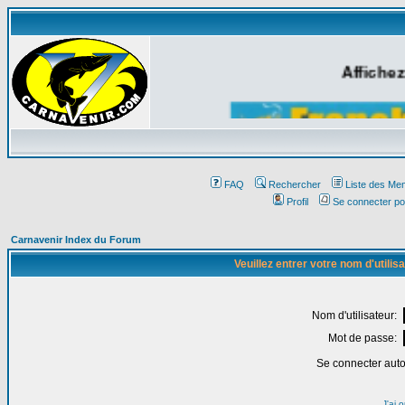
Affichez
FAQ
Rechercher
Liste des Me
Profil
Se connecter po
Carnavenir Index du Forum
Veuillez entrer votre nom d'utili
Nom d'utilisateur:
Mot de passe:
Se connecter aut
J'ai 