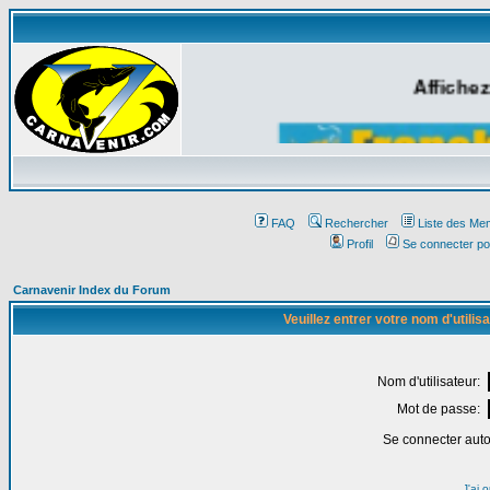
Affichez
FAQ
Rechercher
Liste des Me
Profil
Se connecter po
Carnavenir Index du Forum
Veuillez entrer votre nom d'utili
Nom d'utilisateur:
Mot de passe:
Se connecter aut
J'ai 