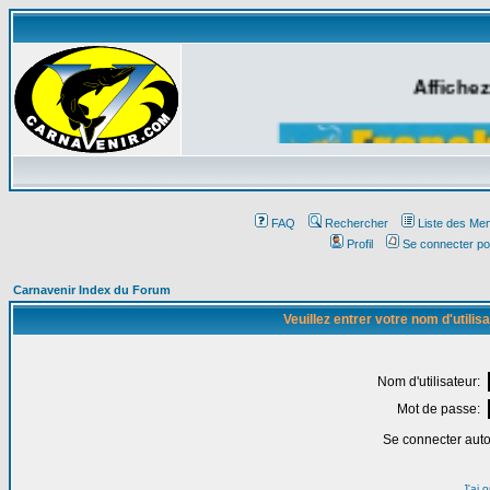
Affichez
FAQ
Rechercher
Liste des Me
Profil
Se connecter po
Carnavenir Index du Forum
Veuillez entrer votre nom d'utili
Nom d'utilisateur:
Mot de passe:
Se connecter aut
J'ai 