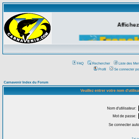
Affichez
FAQ
Rechercher
Liste des Me
Profil
Se connecter po
Carnavenir Index du Forum
Veuillez entrer votre nom d'utili
Nom d'utilisateur:
Mot de passe:
Se connecter aut
J'ai 