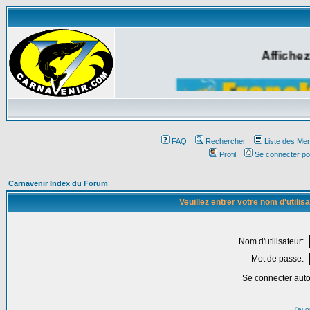
Affichez
FAQ
Rechercher
Liste des Me
Profil
Se connecter po
Carnavenir Index du Forum
Veuillez entrer votre nom d'utili
Nom d'utilisateur:
Mot de passe:
Se connecter aut
J'ai 