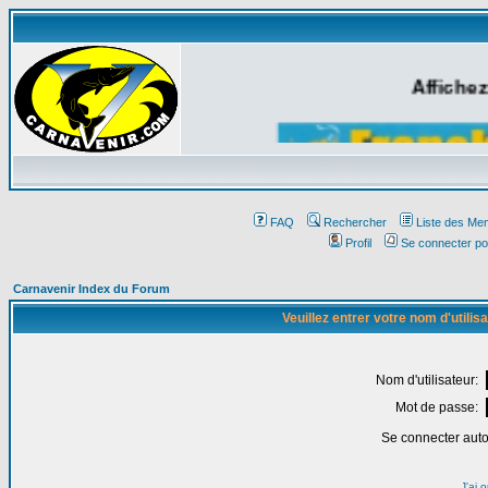
Affichez
FAQ
Rechercher
Liste des Me
Profil
Se connecter po
Carnavenir Index du Forum
Veuillez entrer votre nom d'utili
Nom d'utilisateur:
Mot de passe:
Se connecter aut
J'ai 