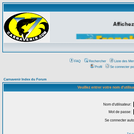
Affichez
FAQ
Rechercher
Liste des Me
Profil
Se connecter po
Carnavenir Index du Forum
Veuillez entrer votre nom d'utili
Nom d'utilisateur:
Mot de passe:
Se connecter aut
J'ai 