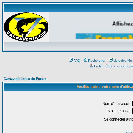
Affichez
FAQ
Rechercher
Liste des Me
Profil
Se connecter po
Carnavenir Index du Forum
Veuillez entrer votre nom d'utili
Nom d'utilisateur:
Mot de passe:
Se connecter aut
J'ai 