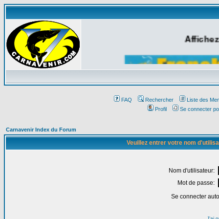
Affichez
FAQ
Rechercher
Liste des Me
Profil
Se connecter po
Carnavenir Index du Forum
Veuillez entrer votre nom d'utili
Nom d'utilisateur:
Mot de passe:
Se connecter aut
J'ai 