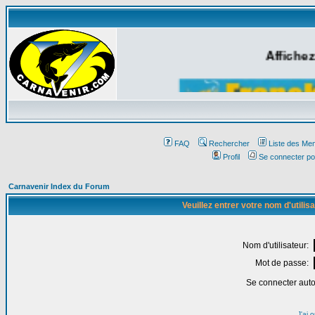
Affichez
FAQ
Rechercher
Liste des Me
Profil
Se connecter po
Carnavenir Index du Forum
Veuillez entrer votre nom d'utili
Nom d'utilisateur:
Mot de passe:
Se connecter aut
J'ai 