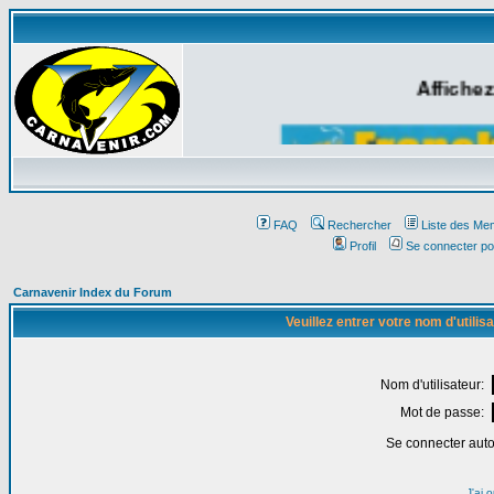
Affichez
FAQ
Rechercher
Liste des Me
Profil
Se connecter po
Carnavenir Index du Forum
Veuillez entrer votre nom d'utili
Nom d'utilisateur:
Mot de passe:
Se connecter aut
J'ai 