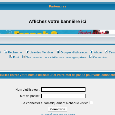
Partenaires
Affichez votre bannière ici
Q
Rechercher
Liste des Membres
Groupes d'utilisateurs
Album
S'enr
Profil
Se connecter pour vérifier ses messages privés
Connexion
euillez entrer votre nom d'utilisateur et votre mot de passe pour vous connecte
Nom d'utilisateur:
Mot de passe:
Se connecter automatiquement à chaque visite:
J'ai oublié mon mot de passe