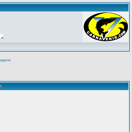
egistrer
r.