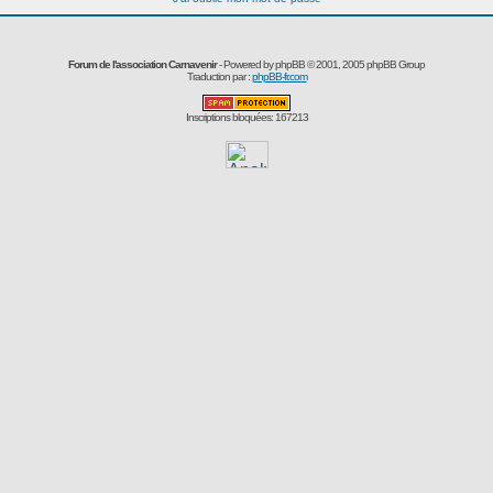
Forum de l'association Carnavenir
- Powered by
phpBB
© 2001, 2005 phpBB Group
Traduction par :
phpBB-fr.com
Inscriptions bloquées: 167213