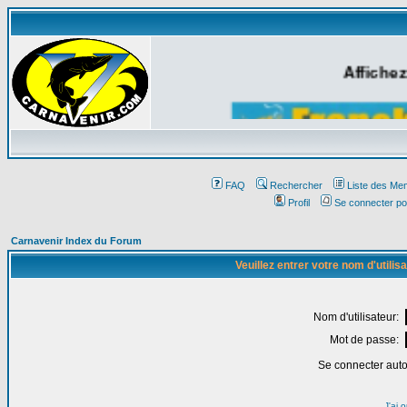
Affichez
FAQ
Rechercher
Liste des Me
Profil
Se connecter po
Carnavenir Index du Forum
Veuillez entrer votre nom d'utili
Nom d'utilisateur:
Mot de passe:
Se connecter aut
J'ai 