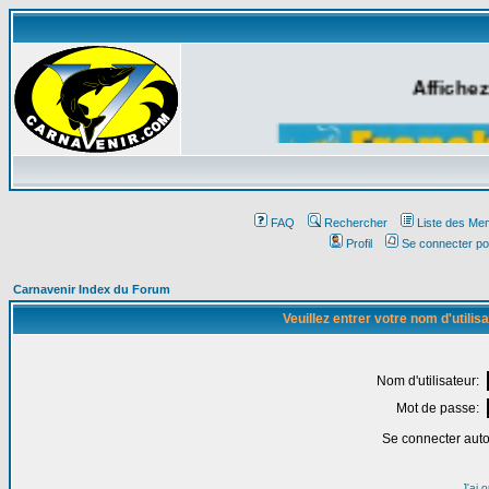
Affichez
FAQ
Rechercher
Liste des Me
Profil
Se connecter po
Carnavenir Index du Forum
Veuillez entrer votre nom d'utili
Nom d'utilisateur:
Mot de passe:
Se connecter aut
J'ai 