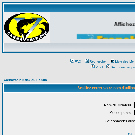
Affichez
FAQ
Rechercher
Liste des Me
Profil
Se connecter po
Carnavenir Index du Forum
Veuillez entrer votre nom d'utili
Nom d'utilisateur:
Mot de passe:
Se connecter aut
J'ai 