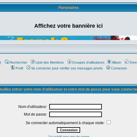
Partenaires
Affichez votre bannière ici
Q
Rechercher
Liste des Membres
Groupes d'utilisateurs
Album
S'enr
Profil
Se connecter pour vérifier ses messages privés
Connexion
euillez entrer votre nom d'utilisateur et votre mot de passe pour vous connecte
Nom d'utilisateur:
Mot de passe:
Se connecter automatiquement à chaque visite:
J'ai oublié mon mot de passe