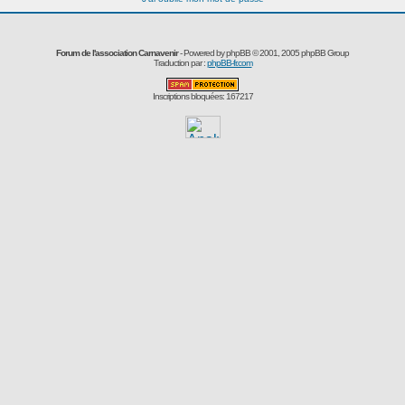
Forum de l'association Carnavenir
- Powered by
phpBB
© 2001, 2005 phpBB Group
Traduction par :
phpBB-fr.com
Inscriptions bloquées: 167217