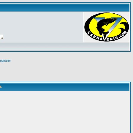
egistrer
r.