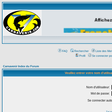
Affichez
FAQ
Rechercher
Liste des Me
Profil
Se connecter po
Carnavenir Index du Forum
Veuillez entrer votre nom d'utili
Nom d'utilisateur:
Mot de passe:
Se connecter aut
J'ai 