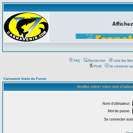
Affichez
FAQ
Rechercher
Liste des Me
Profil
Se connecter po
Carnavenir Index du Forum
Veuillez entrer votre nom d'utili
Nom d'utilisateur:
Mot de passe:
Se connecter aut
J'ai 