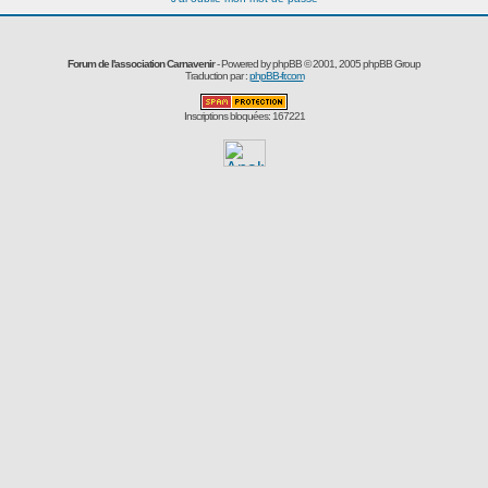
Forum de l'association Carnavenir
- Powered by
phpBB
© 2001, 2005 phpBB Group
Traduction par :
phpBB-fr.com
Inscriptions bloquées: 167221