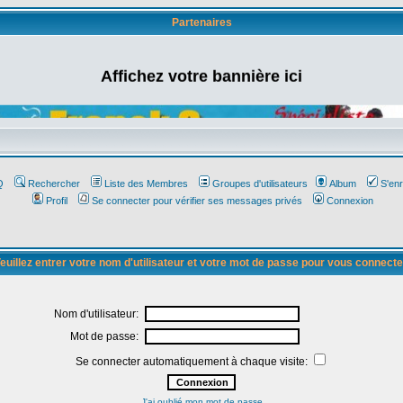
Partenaires
Affichez votre bannière ici
Q
Rechercher
Liste des Membres
Groupes d'utilisateurs
Album
S'enr
Profil
Se connecter pour vérifier ses messages privés
Connexion
euillez entrer votre nom d'utilisateur et votre mot de passe pour vous connecte
Nom d'utilisateur:
Mot de passe:
Se connecter automatiquement à chaque visite:
J'ai oublié mon mot de passe