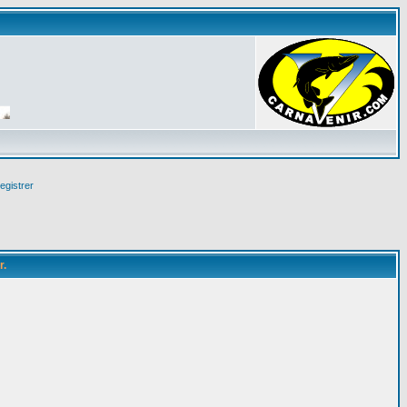
egistrer
r.